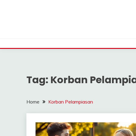
Skip
to
content
Tag:
Korban Pelampi
Home
Korban Pelampiasan