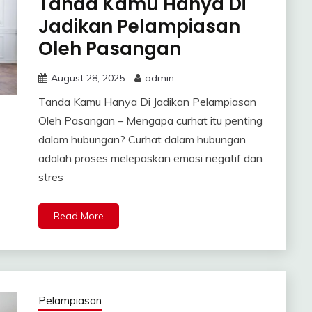
Tanda Kamu Hanya Di
Jadikan Pelampiasan
Oleh Pasangan
August 28, 2025
admin
Tanda Kamu Hanya Di Jadikan Pelampiasan
Oleh Pasangan – Mengapa curhat itu penting
dalam hubungan? Curhat dalam hubungan
adalah proses melepaskan emosi negatif dan
stres
Read More
Pelampiasan