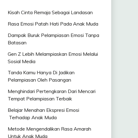
Kisah Cinta Remaja Sebagai Landasan
Rasa Emosi Patah Hati Pada Anak Muda
Dampak Buruk Pelampiasan Emosi Tanpa
Batasan
Gen Z Lebih Melampiaskan Emosi Melalui
Sosial Media
Tanda Kamu Hanya Di Jadikan
Pelampiasan Oleh Pasangan
Menghindari Pertengkaran Dari Mencari
Tempat Pelampiasan Terbaik
Belajar Menahan Ekspresi Emosi
Terhadap Anak Muda
Metode Mengendalikan Rasa Amarah
Untuk Anak Muda