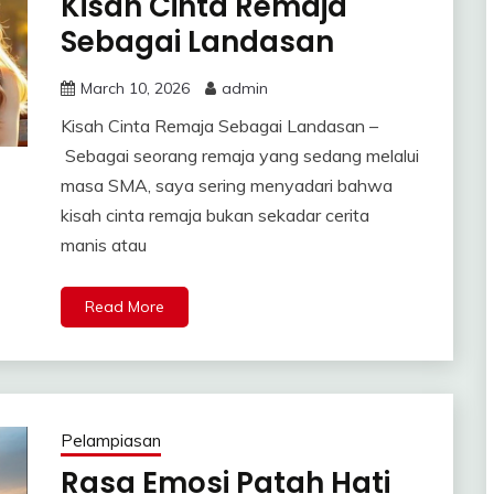
Kisah Cinta Remaja
Sebagai Landasan
March 10, 2026
admin
Kisah Cinta Remaja Sebagai Landasan –
Sebagai seorang remaja yang sedang melalui
masa SMA, saya sering menyadari bahwa
kisah cinta remaja bukan sekadar cerita
manis atau
Read More
Pelampiasan
Rasa Emosi Patah Hati