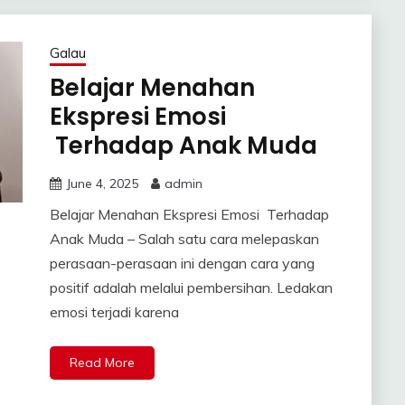
Galau
Belajar Menahan
Ekspresi Emosi
Terhadap Anak Muda
June 4, 2025
admin
Belajar Menahan Ekspresi Emosi Terhadap
Anak Muda – Salah satu cara melepaskan
perasaan-perasaan ini dengan cara yang
positif adalah melalui pembersihan. Ledakan
emosi terjadi karena
Read More