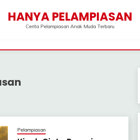
HANYA PELAMPIASAN
Cerita Pelampiasan Anak Muda Terbaru
asan
Pelampiasan