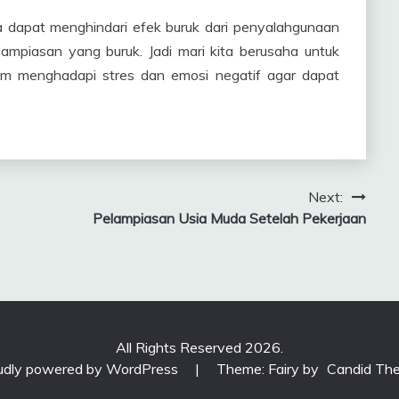
ita dapat menghindari efek buruk dari penyalahgunaan
ampiasan yang buruk. Jadi mari kita berusaha untuk
lam menghadapi stres dan emosi negatif agar dapat
Next:
Pelampiasan Usia Muda Setelah Pekerjaan
All Rights Reserved 2026.
udly powered by WordPress
|
Theme: Fairy by
Candid Th