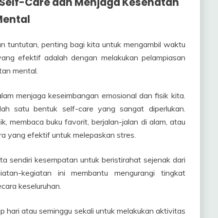
 Self-Care dan Menjaga Kesehatan
ental
n tuntutan, penting bagi kita untuk mengambil waktu
a yang efektif adalah dengan melakukan pelampiasan
tan mental.
lam menjaga keseimbangan emosional dan fisik kita.
lah satu bentuk self-care yang sangat diperlukan.
k, membaca buku favorit, berjalan-jalan di alam, atau
a yang efektif untuk melepaskan stres.
kita sendiri kesempatan untuk beristirahat sejenak dari
egiatan-kegiatan ini membantu mengurangi tingkat
cara keseluruhan.
p hari atau seminggu sekali untuk melakukan aktivitas