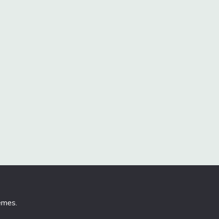
emes
.