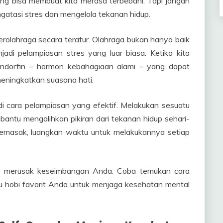
ng bisa membuat kita merasa terbebani. Tapi jangan
gatasi stres dan mengelola tekanan hidup.
erolahraga secara teratur. Olahraga bukan hanya baik
jadi pelampiasan stres yang luar biasa. Ketika kita
 endorfin – hormon kebahagiaan alami – yang dapat
ningkatkan suasana hati.
adi cara pelampiasan yang efektif. Melakukan sesuatu
antu mengalihkan pikiran dari tekanan hidup sehari-
 memasak, luangkan waktu untuk melakukannya setiap
dup merusak keseimbangan Anda. Coba temukan cara
u hobi favorit Anda untuk menjaga kesehatan mental