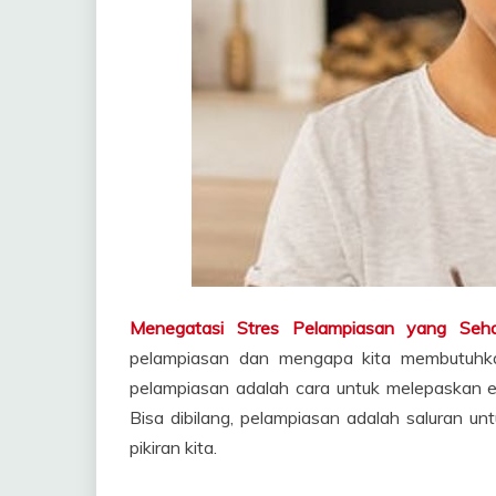
Menegatasi Stres Pelampiasan yang Seh
pelampiasan dan mengapa kita membutuhka
pelampiasan adalah cara untuk melepaskan e
Bisa dibilang, pelampiasan adalah saluran 
pikiran kita.