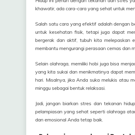
Hidup ini penuh dengan tekanan dan stres ya
khawatir, ada cara-cara yang sehat untuk men
Salah satu cara yang efektif adalah dengan b
untuk kesehatan fisik, tetapi juga dapat men
bergerak dan aktif, tubuh kita melepaskan
membantu mengurangi perasaan cemas dan me
Selain olahraga, memiliki hobi juga bisa menj
yang kita sukai dan menikmatinya dapat memb
hari. Misalnya, jika Anda suka melukis atau
minggu sebagai bentuk relaksasi.
Jadi, jangan biarkan stres dan tekanan hi
pelampiasan yang sehat seperti olahraga ata
dan emosional Anda tetap baik.