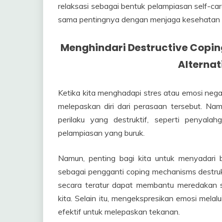
relaksasi sebagai bentuk pelampiasan self-c
sama pentingnya dengan menjaga kesehatan fi
Menghindari Destructive Cop
Alternat
Ketika kita menghadapi stres atau emosi negat
melepaskan diri dari perasaan tersebut. Nam
perilaku yang destruktif, seperti penyala
pelampiasan yang buruk.
Namun, penting bagi kita untuk menyadari 
sebagai pengganti coping mechanisms destrukt
secara teratur dapat membantu meredakan s
kita. Selain itu, mengekspresikan emosi melalu
efektif untuk melepaskan tekanan.