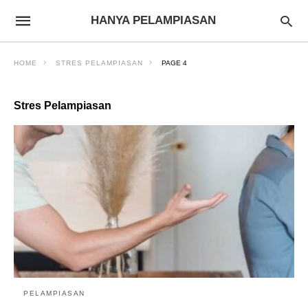
HANYA PELAMPIASAN
HOME
STRES PELAMPIASAN
PAGE 4
Stres Pelampiasan
PELAMPIASAN