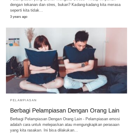
dengan tekanan dan stres, bukan? Kadang-kadang kita merasa
seperti kita tidak…
3 years ago
PELAMPIASAN
Berbagi Pelampiasan Dengan Orang Lain
Berbagi Pelampiasan Dengan Orang Lain - Pelampiasan emosi
adalah cara untuk melepaskan atau mengungkapkan perasaan
yang kita rasakan. Ini bisa dilakukan…